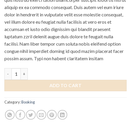
aliquip ex ea commodo consequat. Duis autem vel eum iriure
dolor in hendrerit in vulputate velit esse molestie consequat,
vel illum dolore eu feugiat nulla facilisis at vero eros et
accumsan et iusto odio dignissim qui blandit praesent
luptatum zzril delenit augue duis dolore te feugait nulla
facilisi. Nam liber tempor cum soluta nobis eleifend option
congue nihil imperdiet doming id quod mazim placerat facer
possim assum. Typi non habent claritatem insitam
Yoga Course quantity
ADD TO CART
Category:
Booking