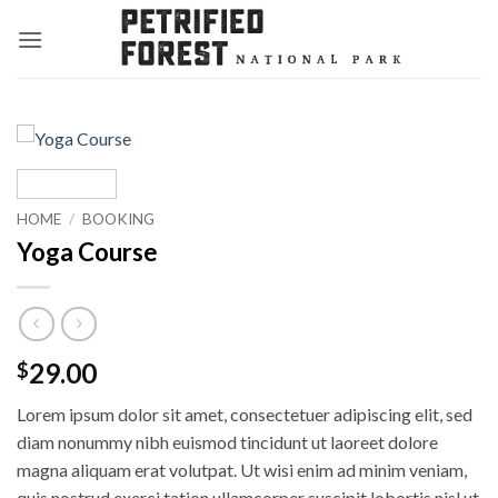
Skip
to
content
HOME
/
BOOKING
Yoga Course
29.00
$
Lorem ipsum dolor sit amet, consectetuer adipiscing elit, sed
diam nonummy nibh euismod tincidunt ut laoreet dolore
magna aliquam erat volutpat. Ut wisi enim ad minim veniam,
quis nostrud exerci tation ullamcorper suscipit lobortis nisl ut