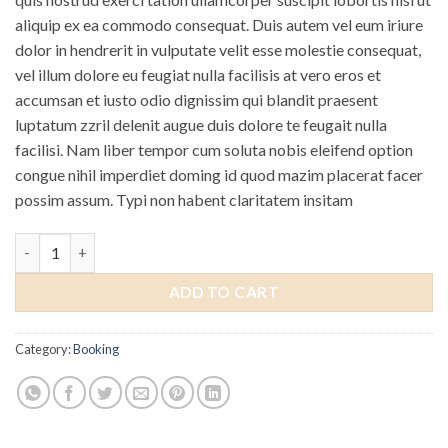
aliquip ex ea commodo consequat. Duis autem vel eum iriure
dolor in hendrerit in vulputate velit esse molestie consequat,
vel illum dolore eu feugiat nulla facilisis at vero eros et
accumsan et iusto odio dignissim qui blandit praesent
luptatum zzril delenit augue duis dolore te feugait nulla
facilisi. Nam liber tempor cum soluta nobis eleifend option
congue nihil imperdiet doming id quod mazim placerat facer
possim assum. Typi non habent claritatem insitam
Weekend Wine Course quantity
ADD TO CART
Category:
Booking