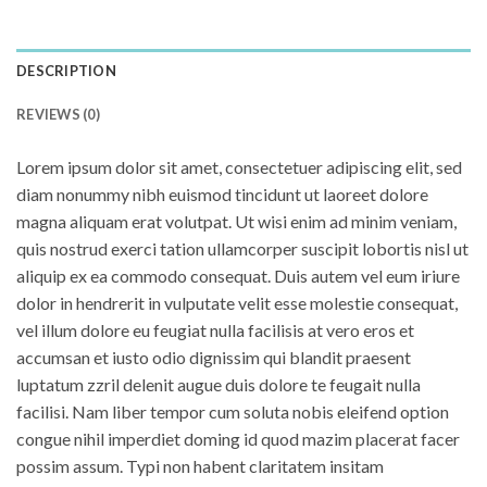
DESCRIPTION
REVIEWS (0)
Lorem ipsum dolor sit amet, consectetuer adipiscing elit, sed
diam nonummy nibh euismod tincidunt ut laoreet dolore
magna aliquam erat volutpat. Ut wisi enim ad minim veniam,
quis nostrud exerci tation ullamcorper suscipit lobortis nisl ut
aliquip ex ea commodo consequat. Duis autem vel eum iriure
dolor in hendrerit in vulputate velit esse molestie consequat,
vel illum dolore eu feugiat nulla facilisis at vero eros et
accumsan et iusto odio dignissim qui blandit praesent
luptatum zzril delenit augue duis dolore te feugait nulla
facilisi. Nam liber tempor cum soluta nobis eleifend option
congue nihil imperdiet doming id quod mazim placerat facer
possim assum. Typi non habent claritatem insitam