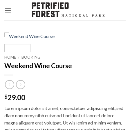
Skip
to
content
HOME
/
BOOKING
Weekend Wine Course
29.00
$
Lorem ipsum dolor sit amet, consectetuer adipiscing elit, sed
diam nonummy nibh euismod tincidunt ut laoreet dolore
magna aliquam erat volutpat. Ut wisi enim ad minim veniam,
quis nostrud exerci tation ullamcorper suscipit lobortis nisl ut